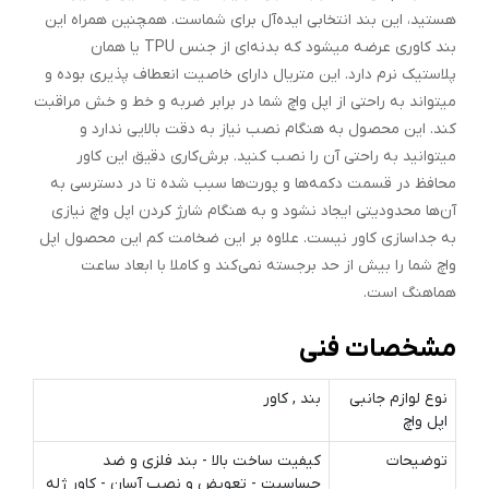
هستید، این بند انتخابی ایده‌آل برای شماست. همچنین همراه این
بند کاوری عرضه میشود که بدنه‌ای از جنس TPU یا همان
پلاستیک نرم دارد. این متریال دارای خاصیت انعطاف پذیری بوده و
میتواند به راحتی از اپل واچ شما در برابر ضربه و خط و خش مراقبت
کند. این محصول به هنگام نصب نیاز به دقت بالایی ندارد و
میتوانید به راحتی آن را نصب کنید. برش‌کاری دقیق این کاور
محافظ در قسمت دکمه‌ها و پورت‌ها سبب شده تا در دسترسی به
آن‌ها محدودیتی ایجاد نشود و به هنگام شارژ کردن اپل واچ نیازی
به جداسازی کاور نیست. علاوه بر این ضخامت کم این محصول اپل
واچ شما را بیش از حد برجسته نمی‌کند و کاملا با ابعاد ساعت
هماهنگ است.
مشخصات فنی
نوع لوازم جانبی
بند , کاور
اپل واچ
توضیحات
کیفیت ساخت بالا - بند فلزی و ضد
حساسیت - تعویض و نصب آسان - کاور ژله