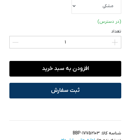
(در دسترس)
تعداد
افزودن به سبد خرید
ثبت سفارش
شناسه کالا:
BBP-17752103