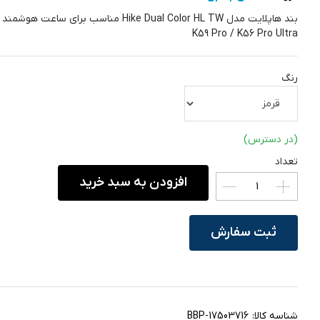
بند هاپلایت مدل Hike Dual Color HL TW مناسب برای ساعت
K59 Pro / K56 Pro Ultra
رنگ
(در دسترس)
تعداد
افزودن به سبد خرید
ثبت سفارش
شناسه کالا:
BBP-17503716