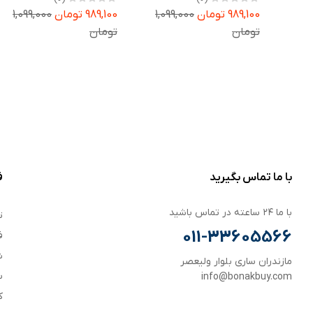
Galaxy Watch 8 40mm
Galaxy Watch 8 44mm
989,100 تومان
1,099,000
989,100 تومان
1,099,000
تومان
تومان
با ما تماس بگیرید
ف
با ما ۲۴ ساعته در تماس باشید
ت
011-33605566
ف
ش
مازندران ساری بلوار ولیعصر
س
info@bonakbuy.com
ک