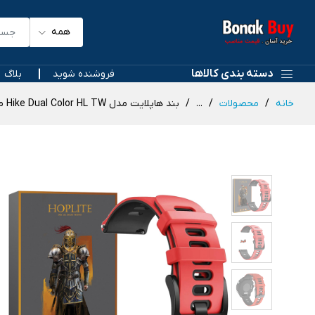
همه
دسته بندی کالاها
فروشنده شوید
بلاگ
خانه
محصولات
...
بند هاپلایت مدل Hike Dual Color HL TW مناسب برای ساعت هوشمند هپی تاچ K59 Pro / K56 Pro Ultra