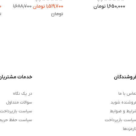
سامسونگ Galaxy Watch 8
سامسونگ Galaxy Watch 7
1,650,000 تومان
1,519,700 تومان
1,688,700
00
40mm
44mm
تومان
ت
روشندگان
خدمات مشتریان
ماس با ما
در یک نگاه
روشنده شوید
سوالات متداول
رایط و ضوابط
سیاست بازپرداخت
یاست بازپرداخت
سیاست حفظ حری
ارمزدها