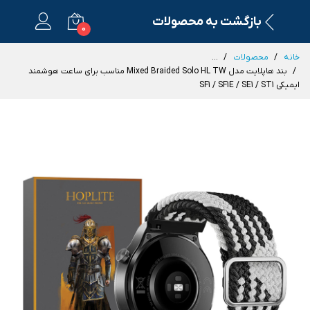
بازگشت به محصولات
0
خانه
محصولات
...
بند هاپلایت مدل Mixed Braided Solo HL TW مناسب برای ساعت هوشمند
ایمیکی SF1 / SF1E / SE1 / ST1