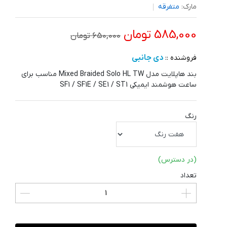
مارک:
متفرقه
585,000 تومان
650,000 تومان
دی جانبی
فروشنده ::
بند هاپلایت مدل Mixed Braided Solo HL TW مناسب برای
ساعت هوشمند ایمیکی SF1 / SF1E / SE1 / ST1
رنگ
(در دسترس)
تعداد