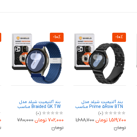
-10%
-10%
بند آلتیمیت شیلد مدل
بند آلتیمیت شیلد مدل
Prime 5Row BTN مناسب
Braided GK TW مناسب
برای ساعت هوشمند
برای ساعت هوشمند
(0)
(0)
سامسونگ Galaxy Watch 7
گلوریمی GX SPORT / GX
1,519,700 تومان
1,688,700
702,000 تومان
780,000
00
Race 22mm
40mm
تومان
تومان
ت