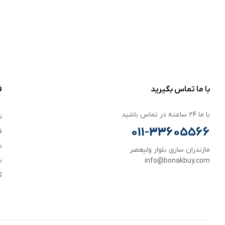
با ما تماس بگیرید
ف
با ما ۲۴ ساعته در تماس باشید
ت
011-33605566
ف
ش
مازندران ساری بلوار ولیعصر
س
info@bonakbuy.com
ک