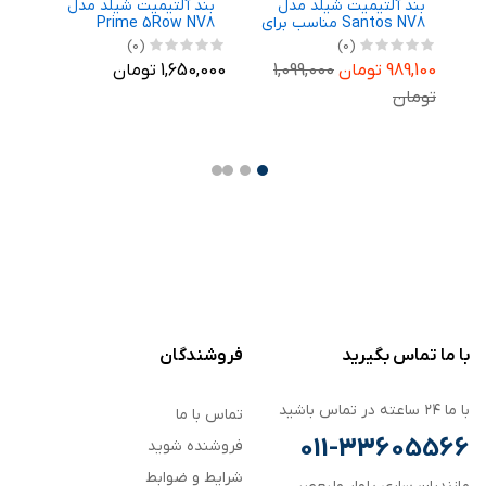
بند آلتیمیت شیلد مدل
بند آلتیمیت شیلد مدل
ب
رای
Santos NV8 مناسب برای
Prime 5Row NV8
N
ساعت هوشمند
مناسب برای ساعت
م
(0)
(0)
Ga
سامسونگ Galaxy Watch
هوشمند سامسونگ
ه
989,100 تومان
1,099,000
1,650,000 تومان
,700
m
Galaxy Watch 8 44mm
8 40mm
تومان
,700
با ما تماس بگیرید
فروشندگان
با ما ۲۴ ساعته در تماس باشید
تماس با ما
011-33605566
فروشنده شوید
شرایط و ضوابط