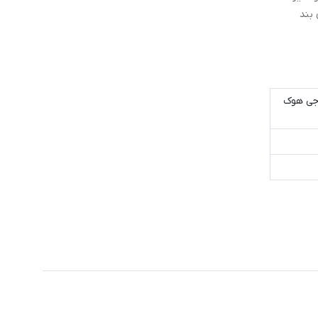
بند
 جی هوک