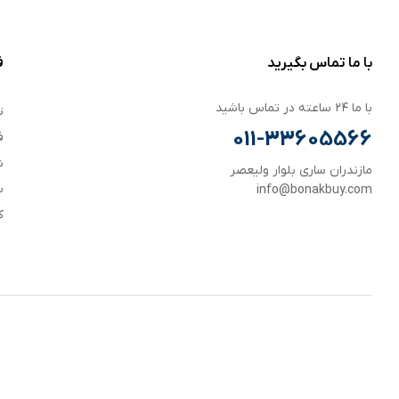
با ما تماس بگیرید
ف
با ما ۲۴ ساعته در تماس باشید
ت
011-33605566
ف
ش
مازندران ساری بلوار ولیعصر
س
info@bonakbuy.com
ک