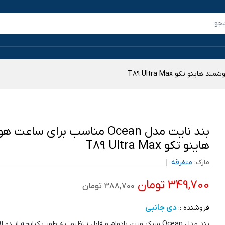
بند نایت مدل Ocean مناسب برای ساع
هاینو تکو T89 Ultra Max
مارک:
متفرقه
349,700 تومان
388,700 تومان
دی جانبی
فروشنده ::
بند مدل Ocean سبک وزن، بادوام و قابل تنظیم، به طور یکپارچه از دو 