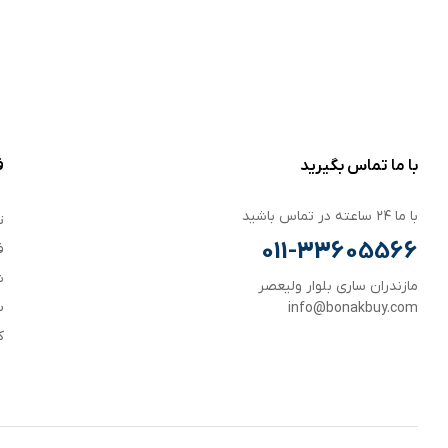
با ما تماس بگیرید
ف
با ما ۲۴ ساعته در تماس باشید
ت
011-33605566
ف
ش
مازندران ساری بلوار ولیعصر
س
info@bonakbuy.com
ک