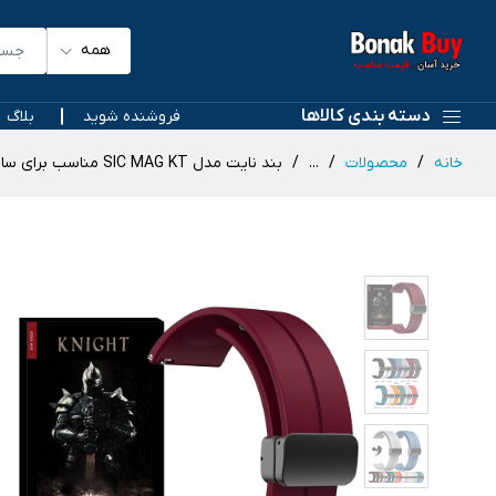
همه
دسته بندی کالاها
فروشنده شوید
بلاگ
خانه
محصولات
...
بند نایت مدل SIC MAG KT مناسب برای ساعت هوشمند گارمین Vivomove / Style / Vivomove 3 / Forerunner 645 / 245