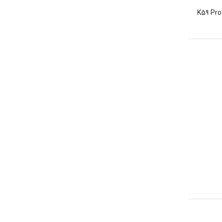
ل Silicone PL TW مناسب برای ساعت هوشمند هپی تاچ K59 Pro /