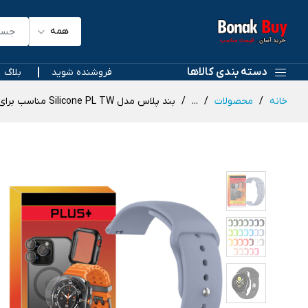
همه
دسته بندی کالاها
فروشنده شوید
بلاگ
خانه
محصولات
...
بند پلاس مدل Silicone PL TW مناسب برای ساعت هوشمند هپی تاچ K59 Pro / K56 Pro Ultra