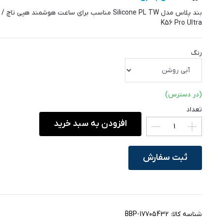
بند پلاس مد
K56 Pro Ultra
رنگ
(در دسترس)
تعداد
افزودن به سبد خرید
ثبت سفارش
شناسه کالا:
BBP-17705432