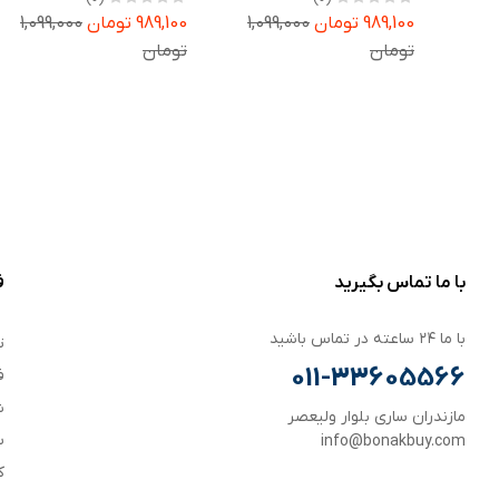
Galaxy Watch 8 40mm
Galaxy Watch 8 44mm
989,100 تومان
1,099,000
989,100 تومان
1,099,000
تومان
تومان
با ما تماس بگیرید
ف
با ما ۲۴ ساعته در تماس باشید
ت
011-33605566
ف
ش
مازندران ساری بلوار ولیعصر
س
info@bonakbuy.com
ک