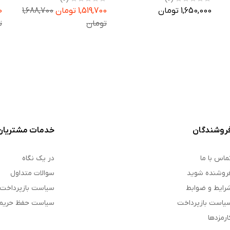
سامسونگ Galaxy Watch 8
سامسونگ Galaxy Watch 7
1,650,000 تومان
1,519,700 تومان
1,688,700
00
40mm
44mm
تومان
ت
روشندگان
خدمات مشتریان
ماس با ما
در یک نگاه
روشنده شوید
سوالات متداول
رایط و ضوابط
سیاست بازپرداخت
یاست بازپرداخت
سیاست حفظ حری
ارمزدها