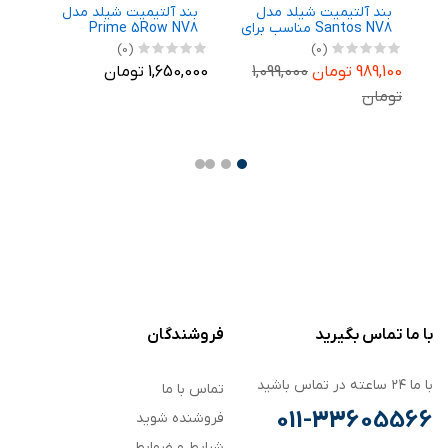
بند آلتیمیت شیلد مدل
بند آلتیمیت شیلد مدل
ب
رای
Santos NV8 مناسب برای
Prime 5Row NV8
N
ساعت هوشمند
مناسب برای ساعت
م
(0)
(0)
Ga
سامسونگ Galaxy Watch
هوشمند سامسونگ
ه
989,100 تومان
1,099,000
1,650,000 تومان
,700
m
Galaxy Watch 8 44mm
8 40mm
تومان
,700
با ما تماس بگیرید
فروشندگان
با ما ۲۴ ساعته در تماس باشید
تماس با ما
011-33605566
فروشنده شوید
شرایط و ضوابط