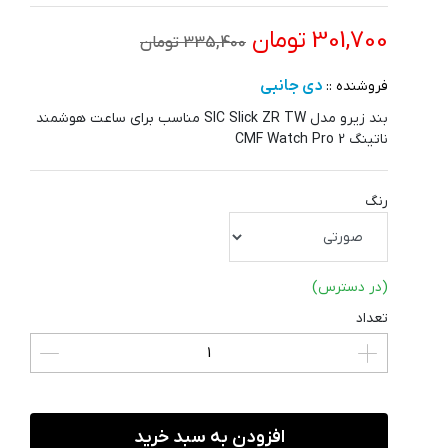
301,700 تومان
335,400 تومان
دی جانبی
فروشنده ::
بند زیرو مدل SIC Slick ZR TW مناسب برای ساعت هوشمند
ناتینگ CMF Watch Pro 2
رنگ
(در دسترس)
تعداد
افزودن به سبد خرید