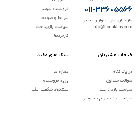
تماس با ما
011-33605566
فروشنده شوید
شرایط و ضوابط
مازندران ساری بلوار ولیعصر
سیاست بازپرداخت
info@bonakbuy.com
کارمزدها
خدمات مشتریان
لینک های مفید
در یک نگاه
مغازه ها
سوالات متداول
ورود فروشنده
سیاست بازپرداخت
پیشنهاد شگفت انگیز
سیاست حفظ حریم خصوصی