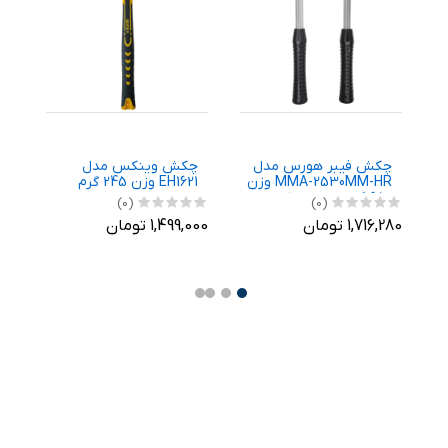
چکش فیبر هورس مدل
چکش وینکس مدل
چ
MMA-2530MM-HR وزن
EH1621 وزن 245 گرم
گ
650 گرم مجموعه 2 عددی
(0)
(0)
1,716,280 تومان
1,499,000 تومان
,900