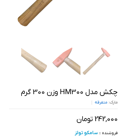
چکش مدل HM300 وزن 300 گرم
مارک:
متفرقه
242,000 تومان
سامکو تولز
فروشنده ::