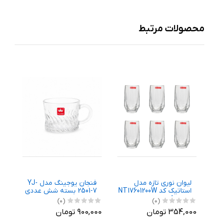
محصولات مرتبط
لیوان نوری تازه مدل
فنجان يوجينگ مدل YJ-
لیوا
استاتيک کد NT17601200W
2501-7 بسته شش عددی
آکوا کد 26 
بسته 6 عددی
(0)
(0)
354,000 تومان
900,000 تومان
1,500,000