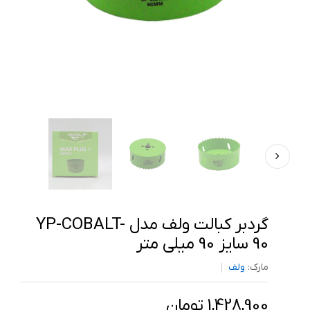
گردبر کبالت ولف مدل YP-COBALT-
90 سایز 90 میلی متر
مارک:
ولف
1,428,900 تومان