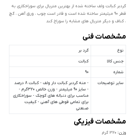
گردبر کبالت ولف ساخته شده از بهترین متریال برای سوراخکاری به
قطر 90 میلیمتر ساخته شده است و قادر است چوب ، ورق آهن ، گچ
، کناف و دیگر متریال های مشابه را سوراخ کند
مشخصات فنی
نوع
گرد بر
جنس کالا
کبالت
شماره
90
سایر توضیحات
- مته گردبر کبالت دار ولف - کبالت 8 درصد
- سایز 90 میلیمتر - وزن خالص 320گرم -
مناسب برای دنباله های کوچک - سوراخکاری
برای تمامی قوطی های آهنی - کیفیت
صنعتی
مشخصات فیزیکی
وزن:
320 گرم