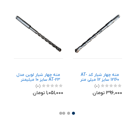
مته چهار شیار کد AT-
مته چهار شیار لوین مدل
12160 سایز 12 میلی متر
AT-23 سایز 10 میلیمتر
160
(0)
(0)
396,000 تومان
1,051,000 تومان
,000