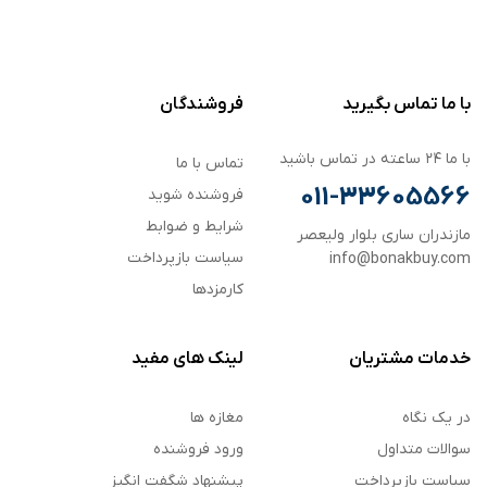
با ما تماس بگیرید
فروشندگان
با ما ۲۴ ساعته در تماس باشید
تماس با ما
011-33605566
فروشنده شوید
شرایط و ضوابط
مازندران ساری بلوار ولیعصر
سیاست بازپرداخت
info@bonakbuy.com
کارمزدها
خدمات مشتریان
لینک های مفید
در یک نگاه
مغازه ها
سوالات متداول
ورود فروشنده
سیاست بازپرداخت
پیشنهاد شگفت انگیز