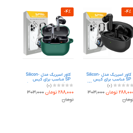
-4%
-4%
-4%
کاور اسپریگ مدل Silicon-
کاور اسپریگ مدل Silicon-
SP مناسب برای کیس
SP مناسب برای کیس
هدفون بی سیم هایلو W1
هدفون بی سیم سامسونگ
کیس اپل Pro
(0)
(0)
Galaxy Buds 3 FE
Anc
288,00 تومان
303,000
288,000 تومان
303,000
407,000 توم
ومان
تومان
تومان