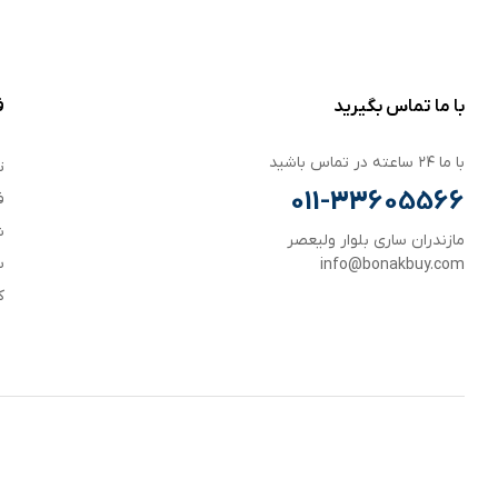
با ما تماس بگیرید
ف
با ما ۲۴ ساعته در تماس باشید
ت
011-33605566
ف
ش
مازندران ساری بلوار ولیعصر
س
info@bonakbuy.com
ک