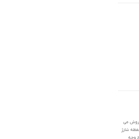
 فروش می
حفظه شارژ
چ وجه