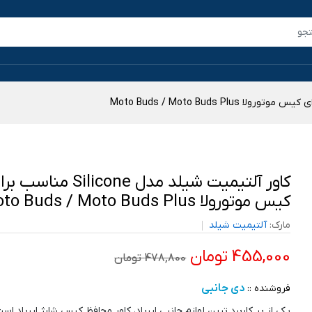
کاور آلتیمیت شیلد مدل Silicone مناسب
کیس موتورولا Moto Buds / Moto Buds Plus
مارک:
آلتیمیت شیلد
455,000 تومان
478,800 تومان
دی جانبی
فروشنده ::
یکی از پر کاربرد ترین لوازم جانبی ایرپاد، کاور محافظ کیس شارژ ایرپاد است