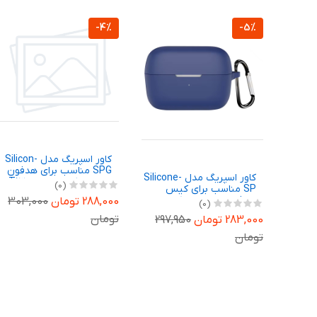
-4%
-5%
کاور اسپریگ مدل Silicon-
SPG مناسب برای هدفون
کاور اسپریگ مدل Silicone-
بی سیم کیو سی وای T13
(0)
SP مناسب برای کیس
هدفون بی سیم انکر
288,000 تومان
303,000
(0)
Soundcore C50i
تومان
283,000 تومان
297,950
تومان