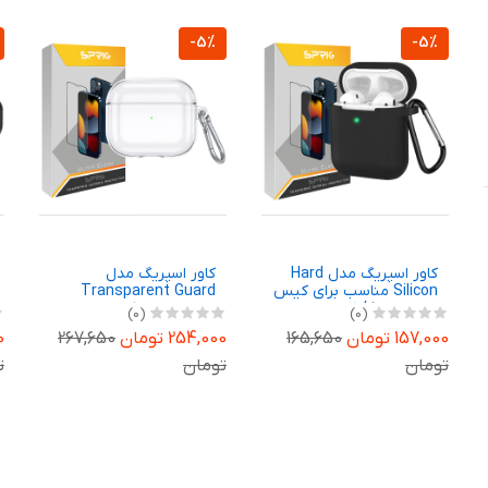
-5%
-5%
کاور اسپریگ مدل Hard
کاور اسپریگ مدل
Silicon مناسب برای کیس
Transparent Guard
اپل ایرپاد 1 / 2
مناسب برای کیس اپل
(0)
(0)
ایرپاد Airpod Pro
157,000 تومان
165,650
254,000 تومان
267,650
0
تومان
تومان
ت