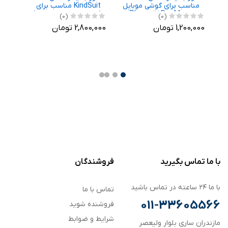
ل
مناسب برای گوشی موبایل
KindSuit مناسب برای
م
اپل iPhone 17 Pro Max
گوشی موبایل سامسونگ
اپل
(0)
(0)
Galaxy S26 Ultra
1,200,000 تومان
2,800,000 تومان
,000
با ما تماس بگیرید
فروشندگان
با ما ۲۴ ساعته در تماس باشید
تماس با ما
011-33605566
فروشنده شوید
شرایط و ضوابط
مازندران ساری بلوار ولیعصر