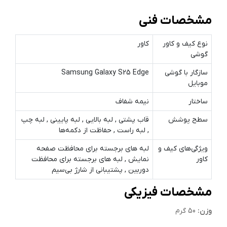
مشخصات فنی
نوع کیف و کاور
کاور
گوشی
سازگار با گوشی
Samsung Galaxy S25 Edge
موبایل
ساختار
نیمه شفاف
سطح پوشش
قاب پشتی , لبه بالایی , لبه پایینی , لبه چپ
, لبه راست , حفاظت از دکمه‌ها
ویژگی‌های کیف و
لبه های برجسته برای محافظت صفحه
کاور
نمایش , لبه های برجسته برای محافظت
دوربین , پشتیبانی از شارژ بی‌سیم
مشخصات فیزیکی
وزن:
50 گرم