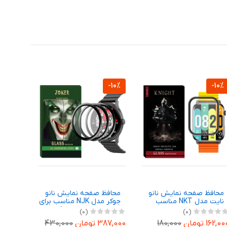
-10%
-10%
-10%
محافظ صفحه نمایش نانو
محافظ صفحه نمایش نانو
نایت مدل NKT مناسب
جوکر مدل NJK مناسب برای
HL 
برای ساعت هوشمند
ساعت هوشمند شیائومی
(0)
(0)
کیسلکت KS
Imiki TG1 بسته سه عددی
 44mm
162,0 تومان
180,000
387,000 تومان
430,000
495,000 توم