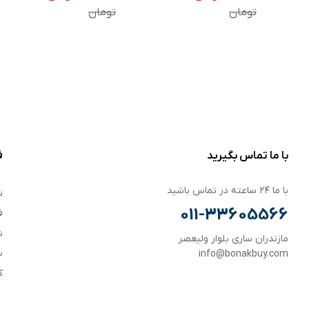
تومان
تومان
با ما تماس بگیرید
ف
با ما ۲۴ ساعته در تماس باشید
ت
011-33605566
ف
ش
مازندران ساری بلوار ولیعصر
س
info@bonakbuy.com
ک