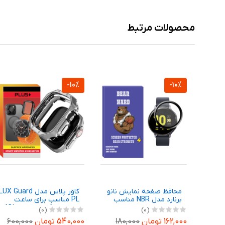
محصولات مرتبط
-10%
-10%
محافظ صفحه نمایش نانو
کاور پلاس مدل LUX Guard
برنارد مدل NBR مناسب
PL مناسب برای ساعت
برای ساعت هوشمند
هوشمند گرین لاین Ultra
(0)
(0)
سامسونگ Galaxy Watch
49 میلیمتری
162,000 تومان
180,000
540,000 تومان
600,000
Active 44mm