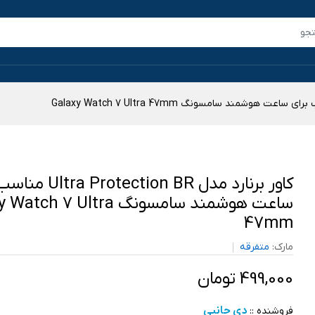
کاور برنارد مدل tection BR
ساعت هوشمند سامسونگ h 7 Ultra
47mm
مارک:
متفرقه
499,000 تومان
دی جانبی
فروشنده ::