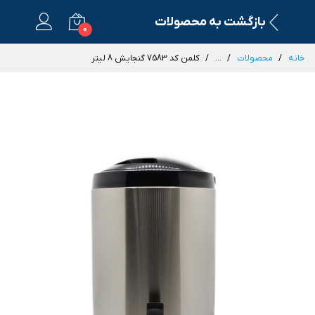
بازگشت به محصولات
0
خانه
محصولات
...
کلمن کد 7583 گنجایش 8 لیتر