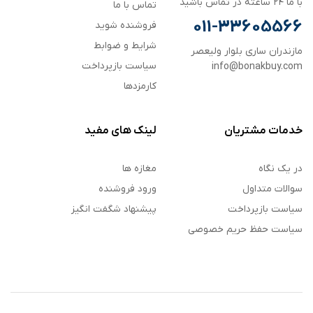
با ما ۲۴ ساعته در تماس باشید
تماس با ما
011-33605566
فروشنده شوید
شرایط و ضوابط
مازندران ساری بلوار ولیعصر
سیاست بازپرداخت
info@bonakbuy.com
کارمزدها
خدمات مشتریان
لینک های مفید
در یک نگاه
مغازه ها
سوالات متداول
ورود فروشنده
سیاست بازپرداخت
پیشنهاد شگفت انگیز
سیاست حفظ حریم خصوصی