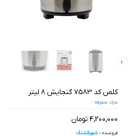
کلمن کد 7583 گنجایش 8 لیتر
مارک:
متفرقه
4,200,000 تومان
شهرقشنگ
فروشنده ::