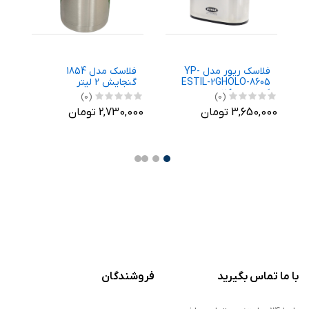
فلاسک ریور مدل YP-
فلاسک مدل 1854
ESTIL-2GHOLO-8605
گنجایش 2 لیتر
.5
گنجایش 2.6 لیتر
(0)
(0)
3,650,000 تومان
2,730,000 تومان
,000
با ما تماس بگیرید
فروشندگان