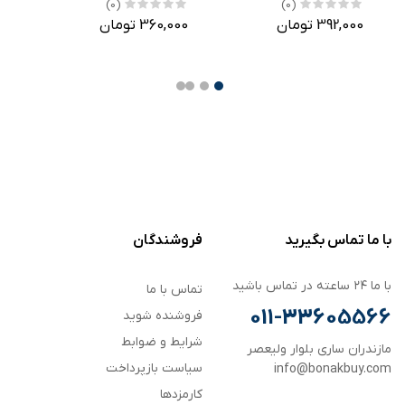
TG9003-3/5
(0)
(0)
392,000 تومان
360,000 تومان
,000
با ما تماس بگیرید
فروشندگان
با ما ۲۴ ساعته در تماس باشید
تماس با ما
011-33605566
فروشنده شوید
شرایط و ضوابط
مازندران ساری بلوار ولیعصر
سیاست بازپرداخت
info@bonakbuy.com
کارمزدها