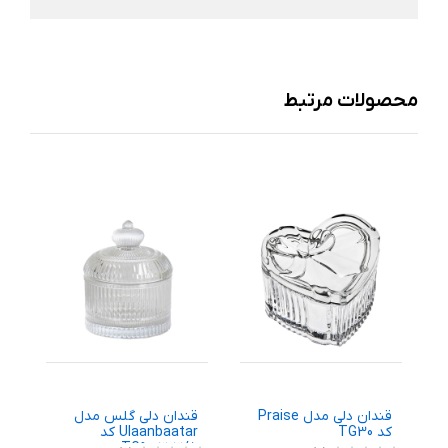
محصولات مرتبط
قندان دلی مدل Praise
قندان دلی گلس مدل
ق
کد TG30
Ulaanbaatar کد
ج