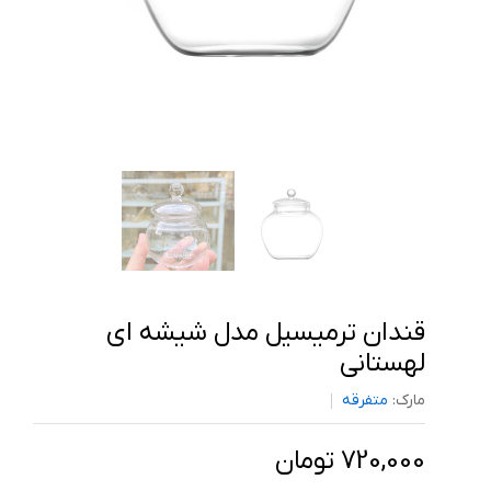
قندان ترمیسیل مدل شیشه ای
لهستانی
مارک:
متفرقه
720,000 تومان