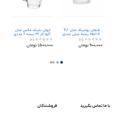
فنجان يوجينگ مدل YJ-
لیوان بلینک مکس مدل
ف
NT1
2501-7 بسته شش عددی
آکوا کد 26 بسته 6 عددی
بس
(0)
(0)
900,000 تومان
1,500,000 تومان
,000
با ما تماس بگیرید
فروشندگان