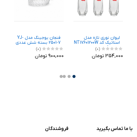
لیوان نوری تازه مدل
فنجان يوجينگ مدل YJ-
ل
استاتيک کد NT17601200W
2501-7 بسته شش عددی
آک
بسته 6 عددی
(0)
(0)
354,000 تومان
900,000 تومان
,000
با ما تماس بگیرید
فروشندگان