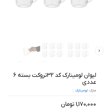
لیوان لومینارک کد 32تروکت بسته 6
عددی
مارک:
لومینارک
1,170,000 تومان