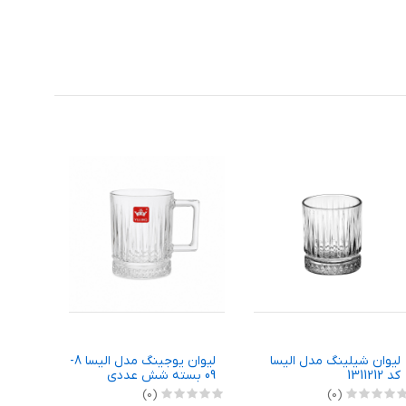
لیوان شیلینگ مدل الیسا
لیوان يوجينگ مدل اليسا 8-
کد 1311212
09 بسته شش عددی
(0)
(0)