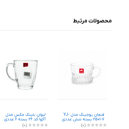
محصولات مرتبط
فنجان يوجينگ مدل YJ-
لیوان بلینک مکس مدل
NT176012
2501-7 بسته شش عددی
آکوا کد 26 بسته 6 عددی
(0)
(0)