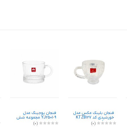
فنجان بلینک مکس مدل
فنجان یوجینگ مدل
خورشیدی کد KTZB127
YJ2501-9 مجموعه شش
بسته 6 عددی
عددی
(0)
(0)