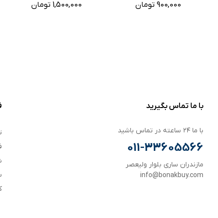
900,000 تومان
1,500,000 تومان
با ما تماس بگیرید
ف
با ما ۲۴ ساعته در تماس باشید
ت
011-33605566
ف
ش
مازندران ساری بلوار ولیعصر
س
info@bonakbuy.com
ک