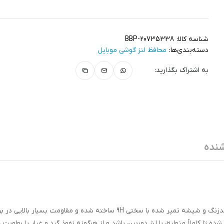
شناسه کالا:
BBP-20735338
دسته‌بندی‌ها:
محافظ لنز گوشی موبایل
به اشتراک بگذارید:
نده
محافظ دوربین آلومینیومی مدل RNG MTL از ترکیب فریم استیل ضدزنگ و شیشه تمپر شده با سختی 9H ساخته شده و مقاومت ب
 سقوط دارد. طراحی دقیق آن با فناوری برش CNC انجام شده تا کاملاً منطبق با لنز دوربین باشد و از هرگونه نفوذ گرد و غبار یا ر