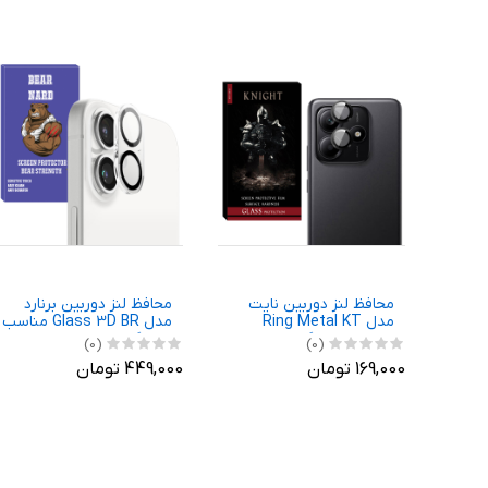
محافظ لنز دوربین نایت
محافظ لنز دوربین برنارد
مدل Ring Metal KT
مدل Glass 3D BR مناسب
مناسب برای گوشی موبایل
برای گوشی موبایل اپل
(0)
(0)
شیائومی Redmi Note 14
iPhone 16 / 16 Plus
169,000 تومان
449,000 تومان