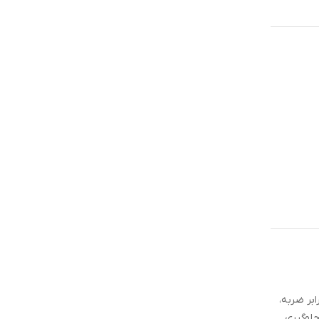
سیار بالایی در برابر ضربه،
طوبت جلوگیری