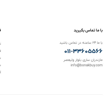
با ما تماس بگیرید
ف
با ما ۲۴ ساعته در تماس باشید
ت
011-33605566
ف
ش
مازندران ساری بلوار ولیعصر
س
info@bonakbuy.com
ک