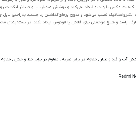
 با عبور نور 99 درصدی، هیچ افتی در کیفیت عکس یا ویدیو ایجاد نمی‌کند و پوشش ضدبازتاب و ضداثر انگش
الکترواستاتیک نصب می‌شود و بدون برجای‌گذاشتن رد چسب، به‌راحتی قابل ج
انواع قاب‌ها سازگار باشد و هیچ مزاحمتی برای فلاش یا فوکوس ایجاد نکند. در بسته‌بندی 
ش آب و گرد و غبار , مقاوم در برابر ضربه , مقاوم در برابر خط و خش , مقاوم د