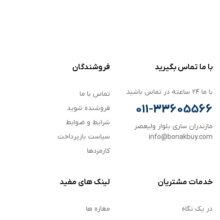
با ما تماس بگیرید
فروشندگان
با ما ۲۴ ساعته در تماس باشید
تماس با ما
011-33605566
فروشنده شوید
شرایط و ضوابط
مازندران ساری بلوار ولیعصر
سیاست بازپرداخت
info@bonakbuy.com
کارمزدها
خدمات مشتریان
لینک های مفید
در یک نگاه
مغازه ها