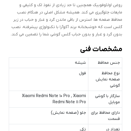
روغن اولئوفوبیک همچنین تا حد زیادی از نفوذ لک و کثیفی و
مایعات جلوگیری می کند. همیشه مشکل اصلی در هنگام نصب
محافظ صفحه ها، استرس از باقی ماندن گرد و غبار و حباب در زیر
گلس است که خوشبختانه برند آکوآرا با تکنولوژی پیشرفته، نصب
بدون گرد و غبار و بدون حباب گلس گوشی شما را تضمین می کند.
مشخصات فنی
جنس محافظ
شیشه
نوع محافظ
فول
صفحه نمایش
گوشی
سازگار با گوشی
Xiaomi Redmi Note 10 Pro , Xiaomi
موبایل
Redmi Note 11 Pro
دارای محافظ برای
جلو (صفحه نمایش)
قسمت
تعداد در
تکی