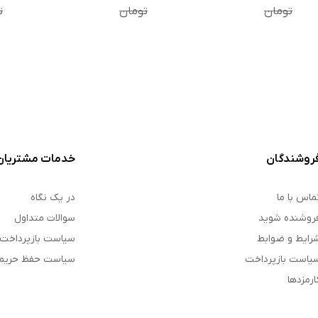
/ MI 10T 5G
14R
تومان
تومان
ت
روشندگان
خدمات مشتریان
ماس با ما
در یک نگاه
روشنده شوید
سوالات متداول
رایط و ضوابط
سیاست بازپرداخت
یاست بازپرداخت
سیاست حفظ حری
ارمزدها