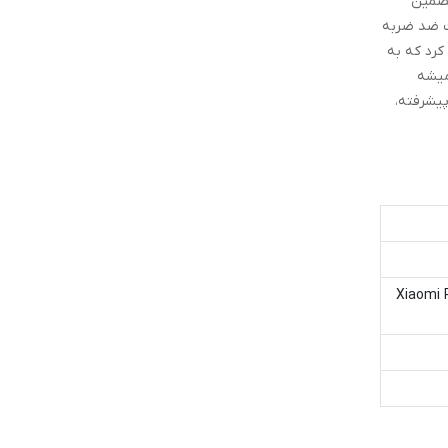
لس تضمین
ت ضد ضربه
کرد که به
میشه
پیشرفته،
Xiaomi 