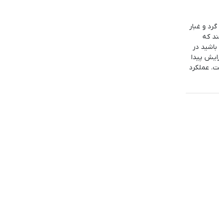
 به معنای ضد گرد و غبار
د که
باشید در
ایش پیدا
ت. عملکرد