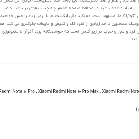
کوآراAntis1-Premium بوده که به معنای ضد گرد و غبار و ضد الکتریسیته می باشد. ضد الکتریسیته بودن این گ
ت. به یاد داشته باشید در محافظ صفحه ها هر چه چسب قوی تر باشد، خاصی
آکوآرا کاملا مشهود است. عملکرد عالی انگشت ها با نرمی زیاد را حس خواهید 
یک همچنین تا حد زیادی از نفوذ لک و کثیفی و مایعات جلوگیری می کند. ه
د و غبار و حباب در زیر گلس است که خوشبختانه برند آکوآرا با تکنولوژی 
کند.
Redmi Note 10 Pro , Xiaomi Redmi Note 10 Pro Max , Xiaomi Redmi Note
)