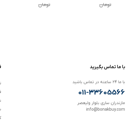
بسته دو عددی
تومان
تومان
با ما تماس بگیرید
ف
با ما ۲۴ ساعته در تماس باشید
ت
011-33605566
ف
ش
مازندران ساری بلوار ولیعصر
س
info@bonakbuy.com
ک