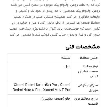
کرد که به لطف روغن اولئوفوبیک موجود در سطح گلس می باشد.
روغن اولئوفوبیک همچنین تا حد زیادی از نفوذ لک و کثیفی و
مایعات جلوگیری می کند. همیشه مشکل اصلی در هنگام نصب
محافظ صفحه ها، استرس از باقی ماندن گرد و غبار و حباب در زیر
گلس است که خوشبختانه برند آکوآرا با تکنولوژی پیشرفته، نصب
بدون گرد و غبار و بدون حباب گلس گوشی شما را تضمین می کند.
مشخصات فنی
جنس محافظ
شیشه
نوع محافظ
فول
صفحه نمایش
گوشی
سازگار با گوشی
Xiaomi Redmi Note 9S/9 Pro , Xiaomi
موبایل
Redmi Note 10 Pro , Xiaomi Mi 10T Pro
دارای محافظ برای
جلو (صفحه نمایش)
قسمت