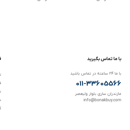
با ما تماس بگیرید
ف
با ما ۲۴ ساعته در تماس باشید
ت
011-33605566
ف
ش
مازندران ساری بلوار ولیعصر
س
info@bonakbuy.com
ک