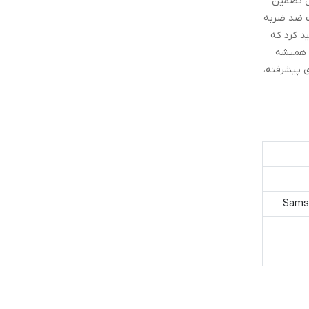
ین گلس تضمین
ت ضد ضربه
د کرد که
. همیشه
 پیشرفته،
Samsu