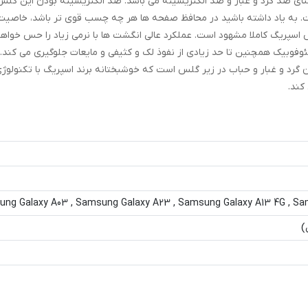
ای اسپریگ Antistatic_MTB بوده که به معنای ضد گرد و غبار و ضد الکتریسیته می باشد. ضد الکتریسیته بودن ا
ت. به یاد داشته باشید در محافظ صفحه ها هر چه چسب قوی تر باشد، خاصی
اسپریگ کاملا مشهود است. عملکرد عالی انگشت ها با نرمی زیاد را حس خواهی
فوبیک همچنین تا حد زیادی از نفوذ لک و کثیفی و مایعات جلوگیری می کند
رد و غبار و حباب در زیر گلس است که خوشبختانه برند اسپریگ با تکنولوژی
کند.
ng Galaxy A03 , Samsung Galaxy A23 , Samsung Galaxy A13 4G , Sa
)