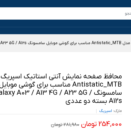
Ga بسته دو عددی
محافظ صفحه نمایش آنتی استاتیک اسپریگ 
Antistatic_MTB مناسب برای گوشی موبایل
سامسونگ Galaxy A03 / A13 4G / A23 5G
A12s بسته دو عددی
مارک:
اسپریگ
254,000 تومان
281,980 تومان