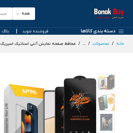
همه
دسته بندی کالاها
فروشنده شوید
بلاگ
خانه
محصولات
...
محافظ صفحه نمایش آنتی استاتیک اسپریگ مدل Antistatic_MTB مناسب برای گوشی موبایل سامسونگ laxy A03 / A13 4G / A23 5G / A12s