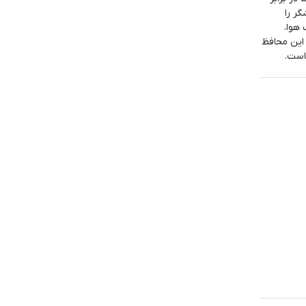
ر را
هوا،
 این محافظ
است.