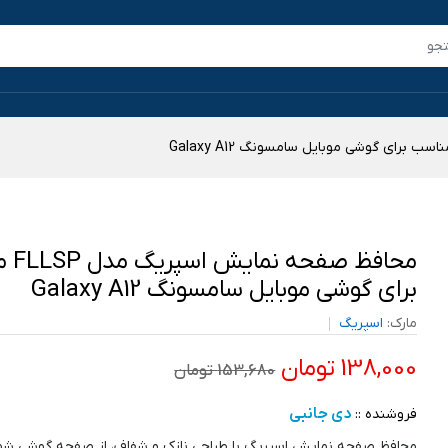
محافظ ص
برای گوشی موبایل سامسونگ Galaxy A12
مارک:
اسپریگ
138,000 تومان
153,680 تومان
دی جانبی
فروشنده ::
محافظ صفحه نمایش اسپریگ با طراحی نازک و شفاف، از صفحه گوشی شما د