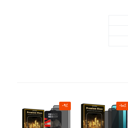
-9%
-10%