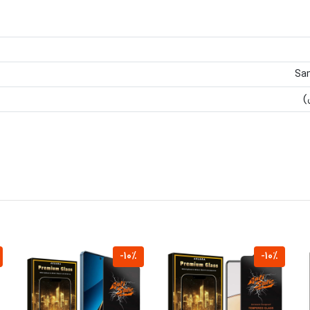
Sam
)
-10%
-10%