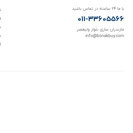
با ما ۲۴ ساعته در تماس باشید
ت
011-33605566
ف
ش
مازندران ساری بلوار ولیعصر
س
info@bonakbuy.com
ک