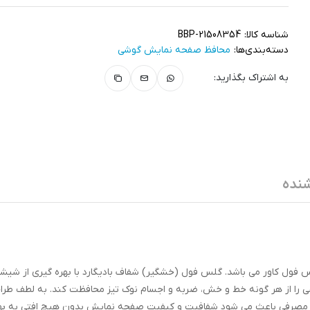
شناسه کالا:
BBP-21508354
دسته‌بندی‌ها:
محافظ صفحه نمایش گوشی
به اشتراک بگذارید:
نده
ول کاور می باشد. گلس فول (خشگیر) شفاف بادیگارد با بهره گیری از شیشه
ده با لبه های تراش خورده می تواند تمام سطح LCD گوشی را از هر گونه خط و خش، ضربه و اجسام نوک تیز محافظت کند. به لط
اولیه مصرفی باعث می شود شفافیت و کیفیت صفحه نمایش بدون هیچ افتی به ب