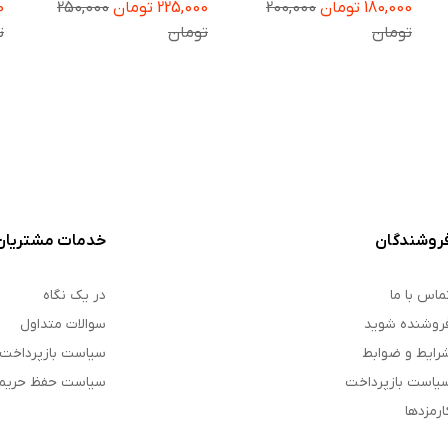
180,000 تومان
200,000
225,000 تومان
250,000
00
PRO MAX / NOTE 10 PRO
Redmi 14C 5G / Redmi
/ MI 10T 5G
14R
تومان
تومان
ت
روشندگان
خدمات مشتریان
ماس با ما
در یک نگاه
روشنده شوید
سوالات متداول
رایط و ضوابط
سیاست بازپرداخت
یاست بازپرداخت
سیاست حفظ حری
ارمزدها