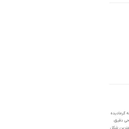
 گرمادیده
ف طراحی دقیق،
هترین شکل