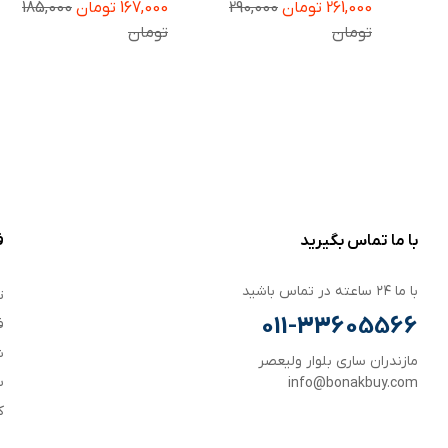
29
261,000 تومان
290,000
167,000 تومان
185,000
C71 / Poco M7
Redmi A4 / Redmi A5 4G
Red
بسته دو عددی
تومان
تومان
با ما تماس بگیرید
ف
با ما ۲۴ ساعته در تماس باشید
ت
011-33605566
ف
ش
مازندران ساری بلوار ولیعصر
س
info@bonakbuy.com
ک