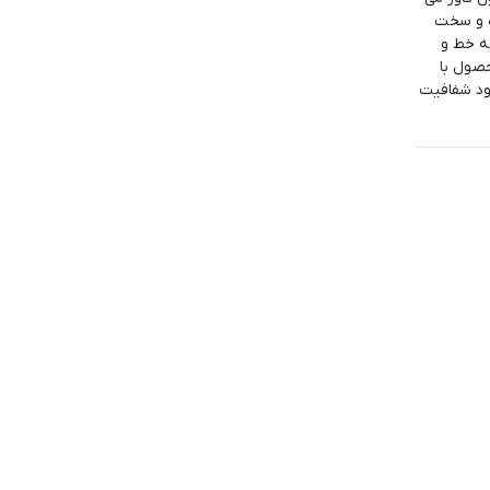
ه و سخت
شی را از هر گونه خط و
صول با
شود شفافیت