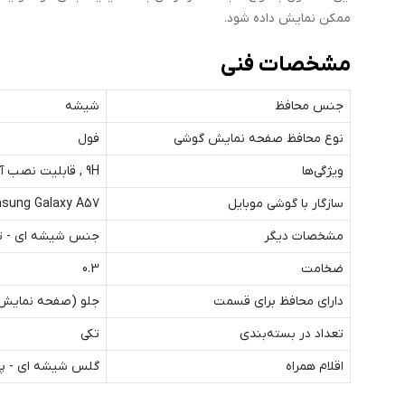
ممکن نمایش داده شود.
مشخصات فنی
جنس محافظ
شیشه
نوع محافظ صفحه نمایش گوشی
فول
ویژگی‌ها
9H , قابلیت نصب آسان , نصب بدون حباب
سازگار با گوشی موبایل
sung Galaxy A57
مشخصات دیگر
جنس شیشه ای - تما
ضخامت
0.3
دارای محافظ برای قسمت
جلو (صفحه نمایش
تعداد در بسته‌بندی
تکی
اقلام همراه
گلس شیشه ای - پد 