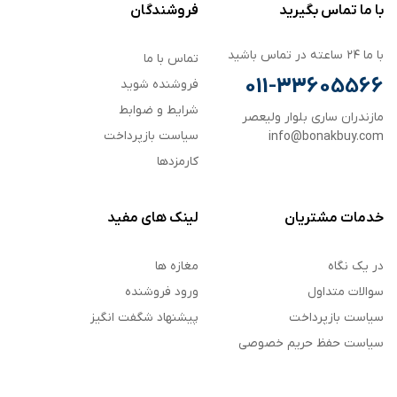
با ما تماس بگیرید
فروشندگان
با ما ۲۴ ساعته در تماس باشید
تماس با ما
011-33605566
فروشنده شوید
شرایط و ضوابط
مازندران ساری بلوار ولیعصر
سیاست بازپرداخت
info@bonakbuy.com
کارمزدها
خدمات مشتریان
لینک های مفید
در یک نگاه
مغازه ها
سوالات متداول
ورود فروشنده
سیاست بازپرداخت
پیشنهاد شگفت انگیز
سیاست حفظ حریم خصوصی