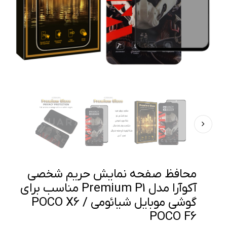
محافظ صفحه نمایش حریم شخصی
آکوآرا مدل Premium P1 مناسب برای
گوشی موبایل شیائومی POCO X6 /
POCO F6