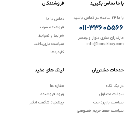
با ما تماس بگیرید
فروشندگان
با ما ۲۴ ساعته در تماس باشید
تماس با ما
011-33605566
فروشنده شوید
شرایط و ضوابط
مازندران ساری بلوار ولیعصر
سیاست بازپرداخت
info@bonakbuy.com
کارمزدها
خدمات مشتریان
لینک های مفید
در یک نگاه
مغازه ها
سوالات متداول
ورود فروشنده
سیاست بازپرداخت
پیشنهاد شگفت انگیز
سیاست حفظ حریم خصوصی