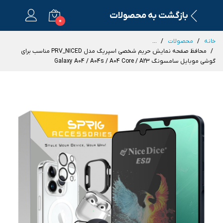
بازگشت به محصولات
0
خانه
محصولات
...
محافظ صفحه نمایش حریم شخصی اسپریگ مدل PRV_NICED مناسب برای
گوشی موبایل سامسونگ Galaxy A04 / A04s / A04 Core / A23