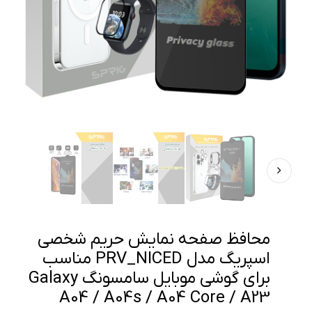
محافظ صفحه نمایش حریم شخصی
اسپریگ مدل PRV_NICED مناسب
برای گوشی موبایل سامسونگ Galaxy
A04 / A04s / A04 Core / A23