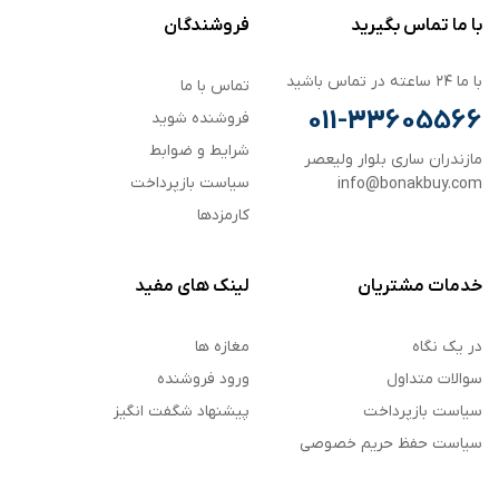
با ما تماس بگیرید
فروشندگان
با ما ۲۴ ساعته در تماس باشید
تماس با ما
011-33605566
فروشنده شوید
شرایط و ضوابط
مازندران ساری بلوار ولیعصر
سیاست بازپرداخت
info@bonakbuy.com
کارمزدها
خدمات مشتریان
لینک های مفید
در یک نگاه
مغازه ها
سوالات متداول
ورود فروشنده
سیاست بازپرداخت
پیشنهاد شگفت انگیز
سیاست حفظ حریم خصوصی