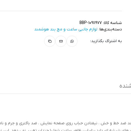
شناسه کالا:
BBP-10911977
دسته‌بندی‌ها:
لوازم جانبی ساعت و مچ بند هوشمند
به اشتراک بگذارید:
نده
ارد اند تیک مدل NHT دارای مزایایی مانند ضد خط و خش ، نیفتادن حباب روی صفحه نمایش ، ضد باکتری و جرم و
 شیشه ای دارد بنابراین ظاهر ساعت شما را چندان تغییر نمی دهد. این ن