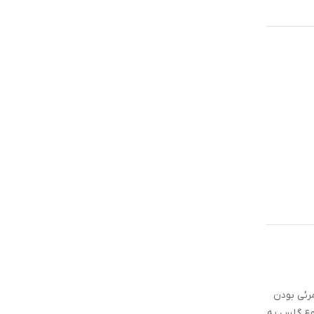
 نامرئی بودن
وع گلس به