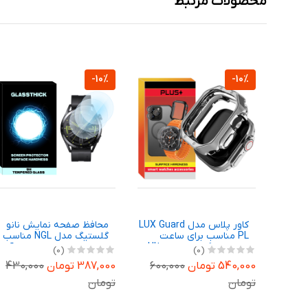
محصولات مرتبط
-10%
-10%
نانو
کاور پلاس مدل LUX Guard
محافظ صفحه نمایش نانو
N مناسب
PL مناسب برای ساعت
گلستیگ مدل NGL مناسب
هوشمند گرین لاین Ultra
برای ساعت هوشمند هوآوی
(0)
(0)
Galaxy 
49 میلیمتری
Watch GT 3 46mm بسته
18
540,000 تومان
600,000
387,000 تومان
430,000
سه عددی
تومان
تومان