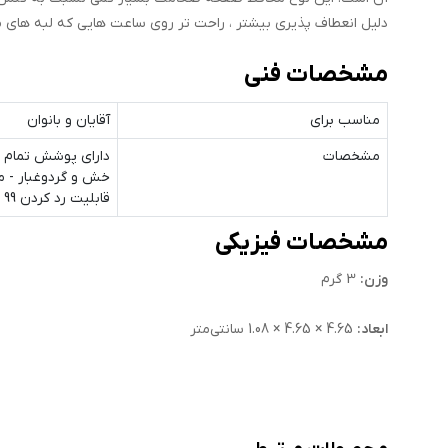
دلیل انعطاف پذیری بیشتر ، راحت تر روی ساعت هایی که لبه های من
مشخصات فنی
مناسب برای
آقایان و بانوان
مشخصات
دارای پوشش تمام چ
خش و گردوغبار - م
قابلیت رد کردن 99 درصد نور از صفحه نمایش به چشم بیننده - بسیار نازک و شفاف - بسته بندی شکیل
مشخصات فیزیکی
وزن:
3 گرم
ابعاد:
4.65 × 4.65 × 1.08 سانتی‌متر