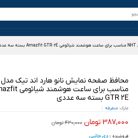
دی
مناسب برای ساعت هوشمند شیا
GTR 2E بسته سه عددی
مارک:
متفرقه
387,000 تومان
430,000 تومان
دی جانبی
فروشنده ::