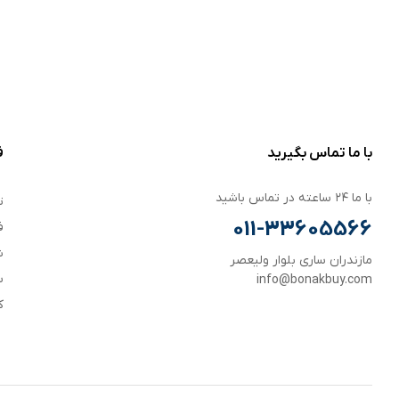
با ما تماس بگیرید
ف
با ما ۲۴ ساعته در تماس باشید
ت
011-33605566
ف
ش
مازندران ساری بلوار ولیعصر
س
info@bonakbuy.com
ک