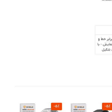
ابر خط و
ایش - با
-5%
-5%