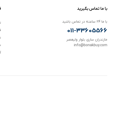
با ما تماس بگیرید
ف
با ما ۲۴ ساعته در تماس باشید
ت
011-33605566
ف
ش
مازندران ساری بلوار ولیعصر
س
info@bonakbuy.com
ک