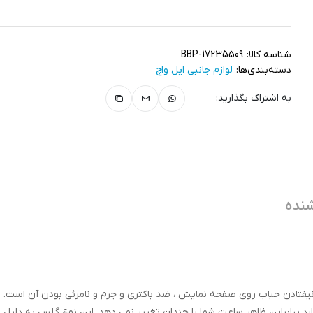
شناسه کالا:
BBP-17235509
دسته‌بندی‌ها:
لوازم جانبی اپل واچ
به اشتراک بگذارید:
نده
د ضد خط و خش ، نیفتادن حباب روی صفحه نمایش ، ضد باکتری و جرم و نامرئی بودن آن است.
ابراین ظاهر ساعت شما را چندان تغییر نمی دهد. این نوع گلس به دلیل 