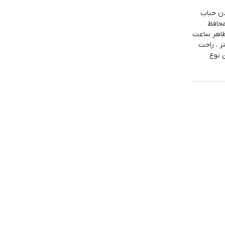
یفتادن حباب
محافظ
ظاهر ساعت
ر ، راحت
 نوع