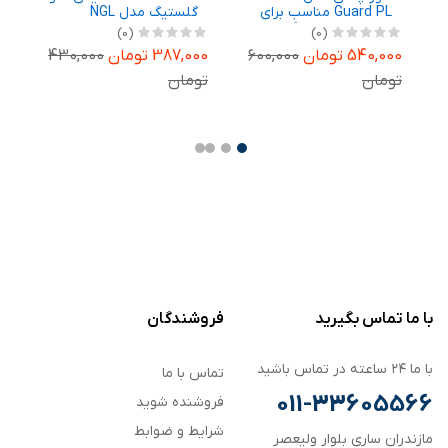
Guard PL مناسب برای
گلستیگ مدل NGL
ش
ساعت هوشمند گرین لاین
مناسب برای ساعت
(0)
(0)
Ga
Ultra 49 میلیمتری
هوشمند هوآوی Watch
س
540,000 تومان
600,000
387,000 تومان
430,000
,000
GT 3 46mm بسته سه
عددی
m
تومان
تومان
تو
با ما تماس بگیرید
فروشندگان
با ما ۲۴ ساعته در تماس باشید
تماس با ما
011-33605566
فروشنده شوید
شرایط و ضوابط
مازندران ساری بلوار ولیعصر