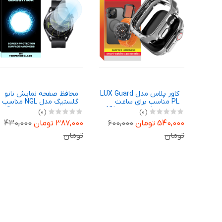
نانو
کاور پلاس مدل LUX Guard
محافظ صفحه نمایش نانو
N مناسب
PL مناسب برای ساعت
گلستیگ مدل NGL مناسب
هوشمند گرین لاین Ultra
برای ساعت هوشمند هوآوی
(0)
(0)
Galaxy 
49 میلیمتری
Watch GT 3 46mm بسته
18
540,000 تومان
600,000
387,000 تومان
430,000
سه عددی
تومان
تومان