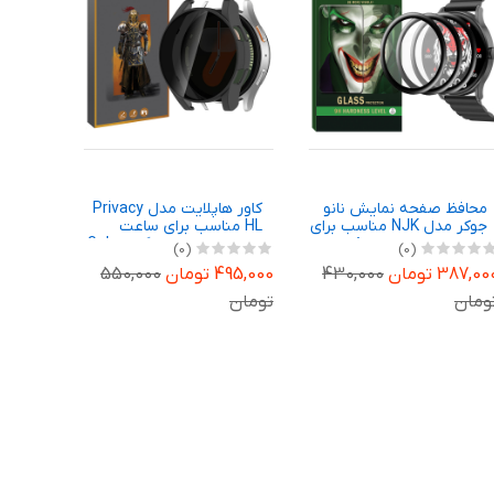
محافظ صفحه نمایش نانو
کاور هاپلایت مدل Privacy
جوکر مدل NJK مناسب برای
HL مناسب برای ساعت
ساعت هوشمند شیائومی
هوشمند سامسونگ Galaxy
(0)
(0)
Imiki TG1 بسته سه عددی
Watch 7 44mm
387,00 تومان
430,000
495,000 تومان
550,000
ومان
تومان