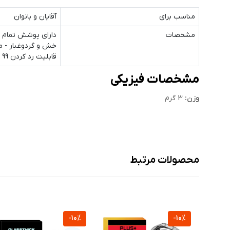
مناسب برای
آقایان و بانوان
مشخصات
دارای پوشش تمام چ
خش و گردوغبار - م
قابلیت رد کردن 99 درصد نور از صفحه نمایش به چشم بیننده - بسیار نازک و شفاف - بسته بندی شکیل
مشخصات فیزیکی
وزن:
3 گرم
محصولات مرتبط
-10%
-10%