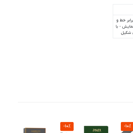
ابر خط و
ایش - با
-10%
-10%