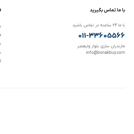
با ما تماس بگیرید
ف
با ما ۲۴ ساعته در تماس باشید
ت
011-33605566
ف
ش
مازندران ساری بلوار ولیعصر
س
info@bonakbuy.com
ک