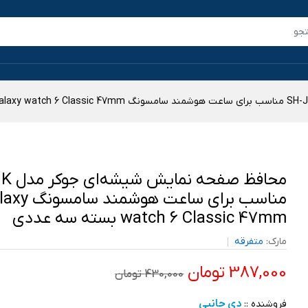
محافظ صفحه
مناسب برای ساعت هوشمند
watch 6 Classic 47mm بسته سه عددی
مارک:
متفرقه
387,000 تومان
430,000 تومان
دی جانبی
فروشنده ::