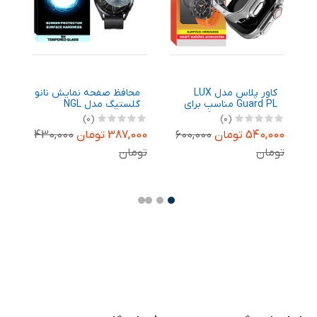
و
کاور پلاس مدل LUX
محافظ صفحه نمایش نانو
م
Guard PL مناسب برای
گلستیگ مدل NGL
ش
ساعت هوشمند گرین لاین
مناسب برای ساعت
(0)
(0)
Ga
Ultra 49 میلیمتری
هوشمند هوآوی Watch
س
540,000 تومان
600,000
387,000 تومان
430,000
,000
GT 3 46mm بسته سه
عددی
m
تومان
تومان
تو