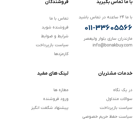
با ما تماس بگیرید
فروشندگان
با ما ۲۴ ساعته در تماس باشید
تماس با ما
011-33605566
فروشنده شوید
شرایط و ضوابط
مازندران ساری بلوار ولیعصر
سیاست بازپرداخت
info@bonakbuy.com
کارمزدها
خدمات مشتریان
لینک های مفید
در یک نگاه
مغازه ها
سوالات متداول
ورود فروشنده
سیاست بازپرداخت
پیشنهاد شگفت انگیز
سیاست حفظ حریم خصوصی