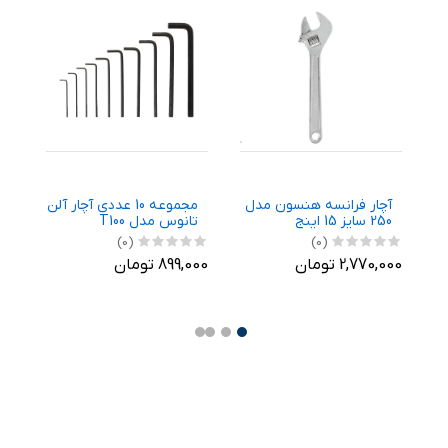
مدل 7102
آچار فرانسه هنسون مدل
مجموعه 10 عددی آچار آلن
آ
250 سایز 15 اینج
تانوس مدل T100
291
(0)
(0)
2,770,000 تومان
899,000 تومان
,070