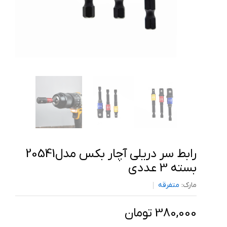
رابط سر دریلی آچار بکس مدل20541
بسته 3 عددی
مارک:
متفرقه
380,000 تومان