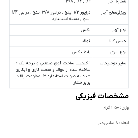
شماره آچار
1/2 , 1/4 , 3/8
ویژگی‌های آچار
درایور 1/2 اینچ , درایور 3/8 اینچ , درایور 1/4
اینچ , دسته استاندارد
نوع آچار
بکس
جنس کالا
فولاد
نوع سری
رابط یکس
سایر توضیحات
1-کیفیت ساخت فوق صنعتی و درجه یک 2-
ساخته شده از فولاد و سخت کاری و آبکاری
شده به صورت استاندارد 3 -مقاومت بالا در
برابر فشار
مشخصات فیزیکی
وزن:
350 گرم
ابعاد:
8 سانتی‌متر