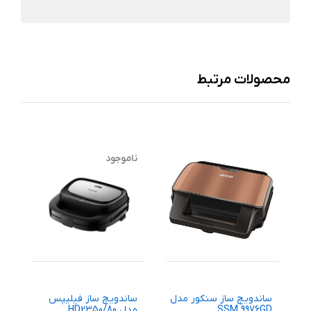
محصولات مرتبط
ناموجود
ساندویچ ساز سنکور مدل
ساندویچ ساز فیلیپس
SSM 9976GD
مدل HD2350/80