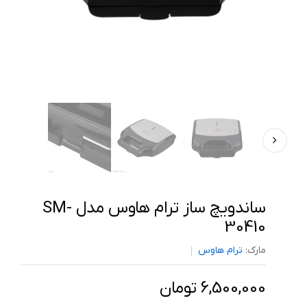
ساندویچ ساز ترام هاوس مدل SM-
30410
مارک:
ترام هاوس
6,500,000 تومان