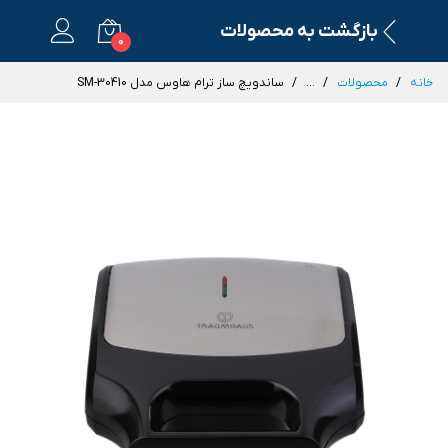
بازگشت به محصولات
0
خانه
محصولات
...
ساندویچ ساز ترام هاوس مدل SM-30410