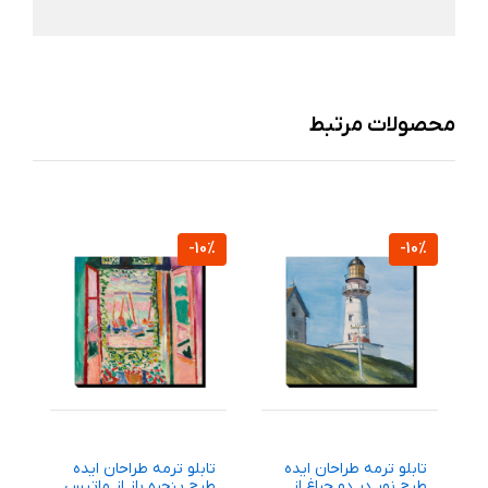
محصولات مرتبط
%
-10%
-10%
تابلو ترمه طراحان ایده
تابلو ترمه طراحان ایده
ت
طرح نور در دو چراغ از
طرح پنجره باز از ماتیس
ط