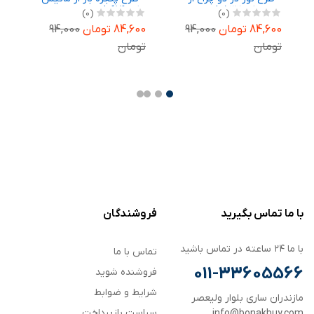
هاپر کد art0523
کد art0679
مو
(0)
(0)
84,600 تومان
94,000
84,600 تومان
94,000
,600
تومان
تومان
تو
با ما تماس بگیرید
فروشندگان
با ما ۲۴ ساعته در تماس باشید
تماس با ما
011-33605566
فروشنده شوید
شرایط و ضوابط
مازندران ساری بلوار ولیعصر
سیاست بازپرداخت
info@bonakbuy.com