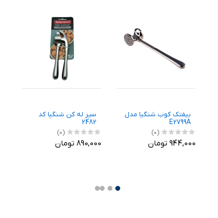
ن
بیفتک کوب شنگیا مدل
سیر له کن شنگیا کد
ک
2482
E2799A
(0)
(0)
,960
944,000 تومان
890,000 تومان
تو